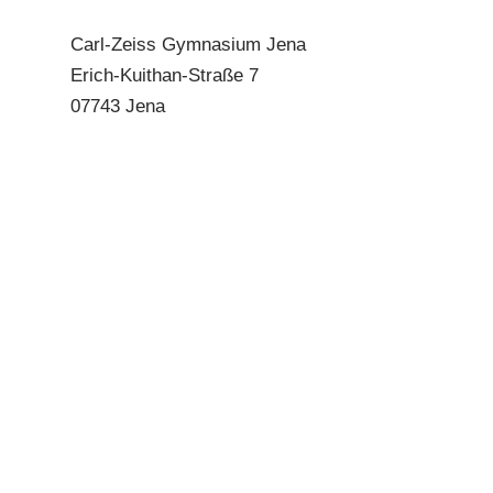
Carl-Zeiss Gymnasium Jena
Erich-Kuithan-Straße 7
07743 Jena
SEKRETARIATE
E-Mail:
sekretariat@cz-gymnasium.jena.de