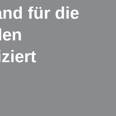
nd für die
len
ziert