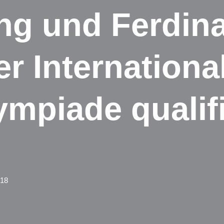
ng und Ferdina
r Internationa
mpiade qualifi
018