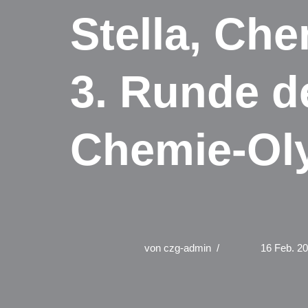
Stella, Che
3. Runde de
Chemie-Oly
von
czg-admin
16 Feb. 2