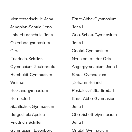
Montessorischule Jena
Ernst-Abbe-Gymnasium
Jenaplan-Schule Jena
Jena I
Lobdeburgschule Jena
Otto-Schott-Gymnasium
Osterlandgymnasium
Jena I
Gera
Orlatal-Gymnasium
Friedrich-Schiller-
Neustadt an der Orla I
Gymnasium Zeulenroda
Angergymnasium Jena I
Humboldt-Gymnasium
Staat. Gymnasium
Weimar
„Johann Heinrich
Holzlandgymnasium
Pestalozzi“ Stadtroda I
Hermsdorf
Ernst-Abbe-Gymnasium
Staatliches Gymnasium
Jena II
Bergschule Apolda
Otto-Schott-Gymnasium
Friedrich-Schiller
Jena II
Gymnasium Eisenberg
Orlatal-Gymnasium