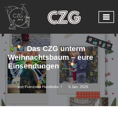
Zum
Inhalt
springen
Das CZG unterm
Weihnachtsbaum – eure
Einsendungen
von
Franziska Handloike
5 Jan. 2026