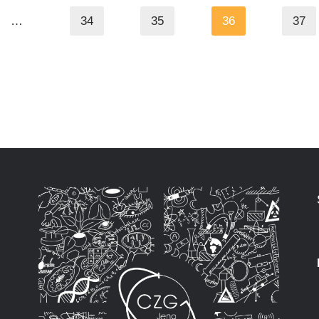
…
34
35
36
37