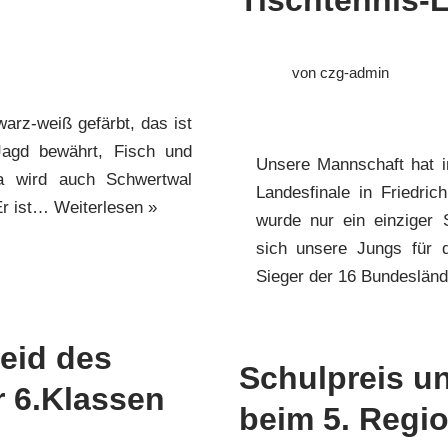
von
czg-admin
arz-weiß gefärbt, das ist
Jagd bewährt, Fisch und
Unsere Mannschaft hat i
a wird auch Schwertwal
Landesfinale in Friedri
Er ist…
Weiterlesen »
wurde nur ein einziger
sich unsere Jungs für da
Sieger der 16 Bundeslä
eid des
Schulpreis un
r 6.Klassen
beim 5. Regi