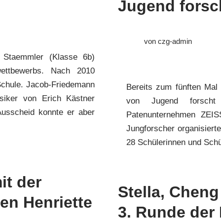
Jugend forsc
von
czg-admin
 Staemmler (Klasse 6b)
wettbewerbs. Nach 2010
Schule. Jacob-Friedemann
Bereits zum fünften Mal
siker von Erich Kästner
von Jugend forscht
Ausscheid konnte er aber
Patenunternehmen ZEISS
Jungforscher organisier
28 Schülerinnen und Schü
it der
Stella, Cheng
en Henriette
3. Runde der 