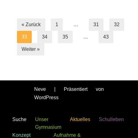
« Zurück
1
…
31
32
33
34
35
…
43
Weiter »
Neve
| Präsentiert von
WordPress
Suche
Unser
Aktuelles
Schulleben
Gymnasium
Konzept
Aufnahme &