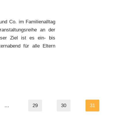
nd Co. im Familienalltag
anstaltungsreihe an der
ser Ziel ist es ein- bis
ernabend für alle Eltern
…
29
30
31