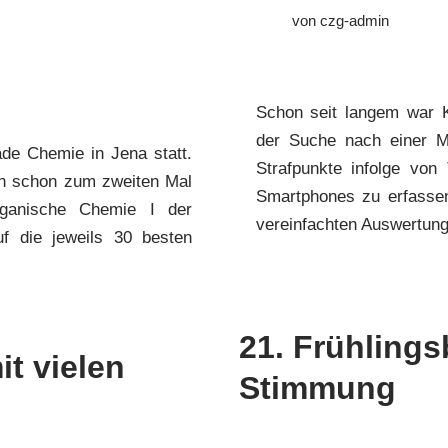
von
czg-admin
Schon seit langem war 
der Suche nach einer Mö
de Chemie in Jena statt.
Strafpunkte infolge von
un schon zum zweiten Mal
Smartphones zu erfasse
rganische Chemie I der
vereinfachten Auswertu
Auf die jeweils 30 besten
21. Frühlings
t vielen
Stimmung