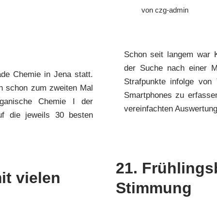
von
czg-admin
Schon seit langem war 
der Suche nach einer Mö
de Chemie in Jena statt.
Strafpunkte infolge von
un schon zum zweiten Mal
Smartphones zu erfasse
rganische Chemie I der
vereinfachten Auswertu
Auf die jeweils 30 besten
21. Frühlings
t vielen
Stimmung