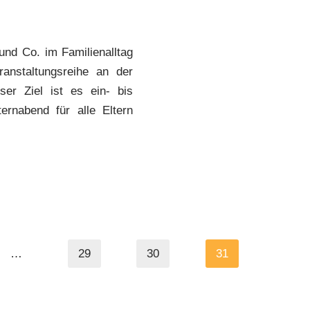
nd Co. im Familienalltag
anstaltungsreihe an der
ser Ziel ist es ein- bis
ernabend für alle Eltern
…
29
30
31